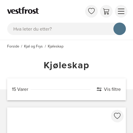
OM 
Søk
KAT
FAQ
Forside
Kjøl og Frys
Kjøleskap
KON
BES
Kjøleskap
15 Varer
Vis filtre