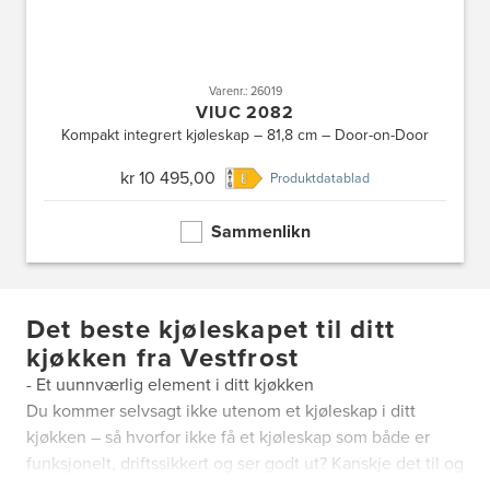
Varenr.: 26019
VIUC 2082
Kompakt integrert kjøleskap – 81,8 cm – Door-on-Door
kr 10 495,00
Produktdatablad
Sammenlikn
Det beste kjøleskapet til ditt
kjøkken fra Vestfrost
- Et uunnværlig element i ditt kjøkken
Du kommer selvsagt ikke utenom et kjøleskap i ditt
kjøkken – så hvorfor ikke få et kjøleskap som både er
funksjonelt, driftssikkert og ser godt ut? Kanskje det til og
med er kjøkkenets viktigste element? Det er her vi kjøler