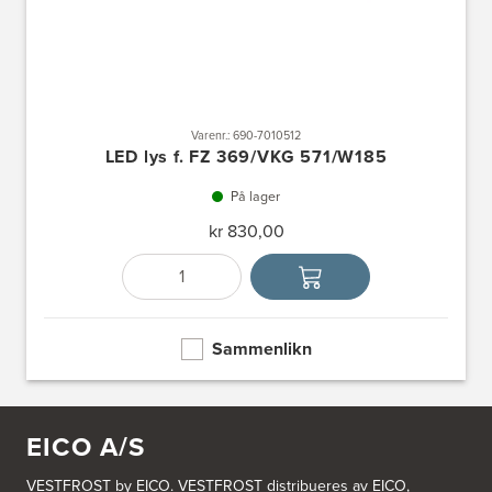
Varenr.: 690-7010512
LED lys f. FZ 369/VKG 571/W185
På lager
kr 830,00
Antall
Velg enhet
Sammenlikn
EICO A/S
VESTFROST by EICO. VESTFROST distribueres av EICO,