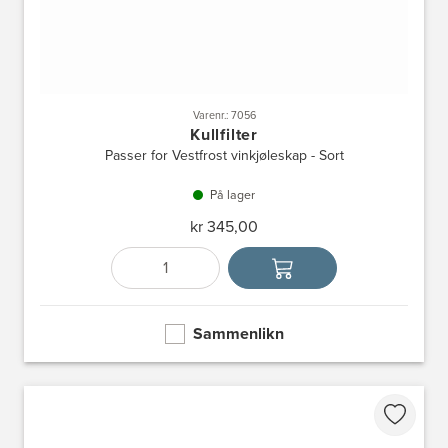
Varenr.: 7056
Kullfilter
Passer for Vestfrost vinkjøleskap - Sort
På lager
kr 345,00
Antall
Velg enhet
Sammenlikn