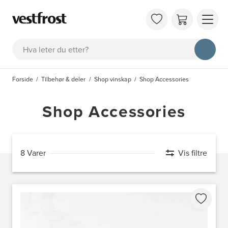
OM 
Søk
KAT
FAQ
Forside
Tilbehør & deler
Shop vinskap
Shop Accessories
KON
BES
Shop Accessories
8 Varer
Vis filtre