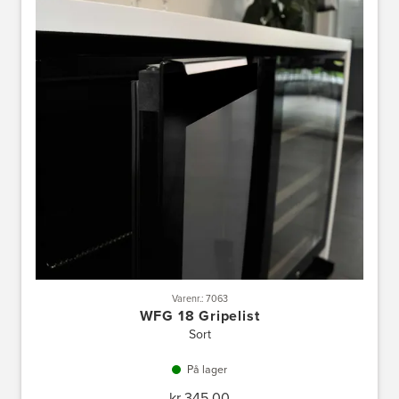
Varenr.: 7063
WFG 18 Gripelist
Sort
På lager
kr 345,00