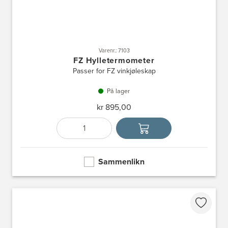
Varenr.: 7103
FZ Hylletermometer
Passer for FZ vinkjøleskap
På lager
kr 895,00
Antall
Velg enhet
Sammenlikn