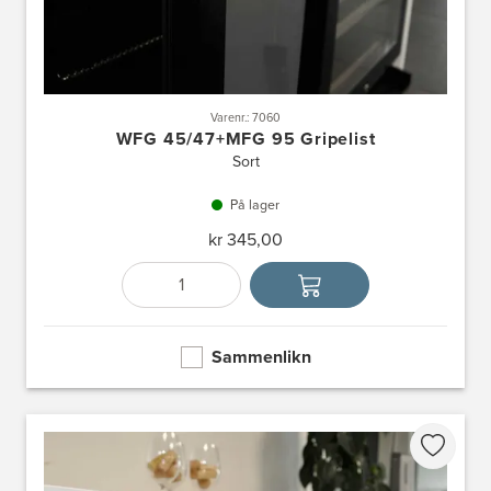
Varenr.: 7060
WFG 45/47+MFG 95 Gripelist
Sort
På lager
kr 345,00
Antall
Velg enhet
Sammenlikn