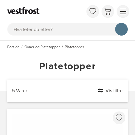
OM 
Søk
KAT
FAQ
Forside
Ovner og Platetopper
Platetopper
KON
BES
Platetopper
5 Varer
Vis filtre