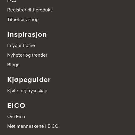
FAQ
Hos EICO tør vi i aller høyeste grad å «legge hånden på
platetoppen» sammen med deg – uansett hvilken modell
Registrer ditt produkt
du velger!
Tilbehørs-shop
Inspirasjon
In your home
Nyheter og trender
Blogg
Kjøpeguider
Kjøle- og fryseskap
EICO
Om Eico
Møt menneskene i EICO