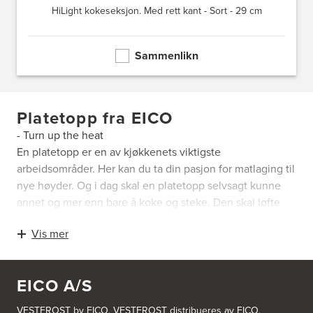
HiLight kokeseksjon. Med rett kant - Sort - 29 cm
Sammenlikn
Platetopp fra EICO
- Turn up the heat
En platetopp er en av kjøkkenets viktigste
arbeidsområder. Her kan du ta din pasjon for matlaging til
nye høyder. Og i dag skal en platetopp selvsagt kunne
annet og mer enn bare å koke og steke. Den skal løfte
hele matlagingen, slik at tiden i kjøkkenet blir
Vis mer
morsommere og enklere. Det handler blant annet om
smarte betjeningsmuligheter, presis regulering og en
rask og effektiv oppvarming.
EICO A/S
I EICO har vi nøye utvalgt markedets beste og mest
innovative platetopper – slik at du er sikret det flotteste
VESTFROST by EICO. VESTFROST distribueres av EICO,