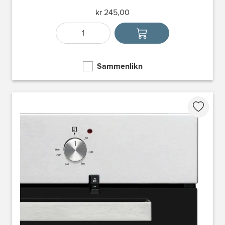
kr 245,00
Antall
Velg enhet
Sammenlikn