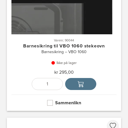
Varenr.: 90044
Barnesikring til VBO 1060 stekeovn
Barnesikring – VBO 1060
Ikke på lager
kr 295,00
Antall
Velg enhet
Sammenlikn