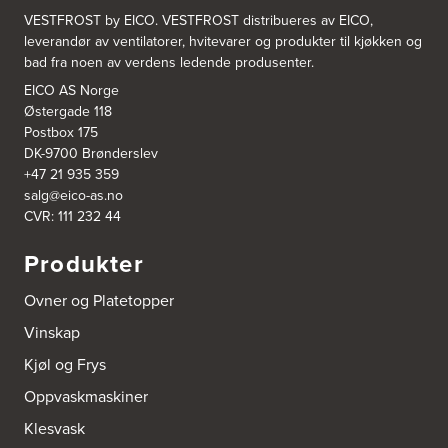
VESTFROST by EICO. VESTFROST distribueres av EICO,
leverandør av ventilatorer, hvitevarer og produkter til kjøkken og
bad fra noen av verdens ledende produsenter.
EICO AS Norge
Østergade 118
Postbox 175
DK-9700 Brønderslev
+47 21 935 359
salg@eico-as.no
CVR: 111 232 44
Produkter
Ovner og Platetopper
Vinskap
Kjøl og Frys
Oppvaskmaskiner
Klesvask