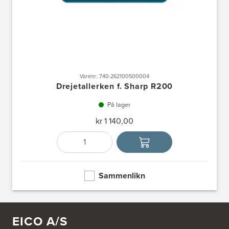
Varenr.: 740-262100500004
Drejetallerken f. Sharp R200
På lager
kr 1 140,00
Antall
Velg enhet
Sammenlikn
EICO A/S