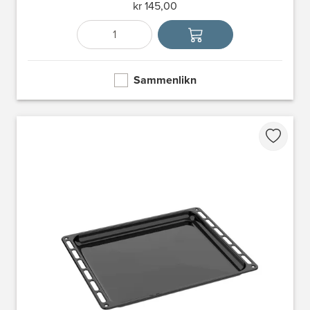
kr 145,00
Antall
Velg enhet
Sammenlikn