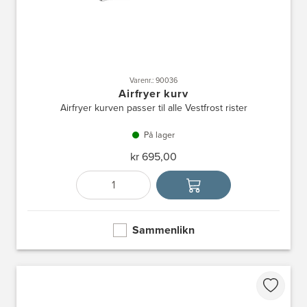
Varenr.: 90036
Airfryer kurv
Airfryer kurven passer til alle Vestfrost rister
På lager
kr 695,00
Antall
Velg enhet
Sammenlikn