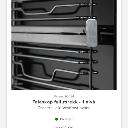
Varenr.: 90024
Teleskop fulluttrekk - 1 nivå
Passer til alle Vestfrost ovner
På lager