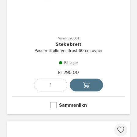
Varenr.: 90031
Stekebrett
Passer til alle Vestfrost 60 cm ovner
På lager
kr 295,00
Antall
Velg enhet
Sammenlikn