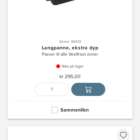
Varenr.: 90033
Langpanne, ekstra dyp
Passer til alle Vestfrost ovner
Ikke på lager
kr 295,00
Antall
Velg enhet
Sammenlikn