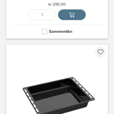
kr 295,00
Antall
Velg enhet
Sammenlikn