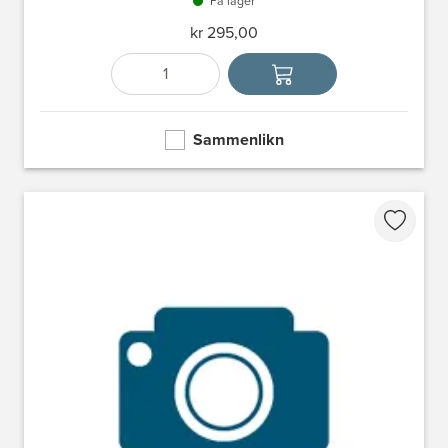
På lager
kr 295,00
Antall
Velg enhet
Sammenlikn