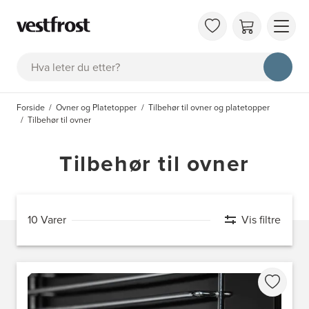
OM 
Søk
KAT
FAQ
Forside
Ovner og Platetopper
Tilbehør til ovner og platetopper
KON
Tilbehør til ovner
BES
Tilbehør til ovner
10 Varer
Vis filtre