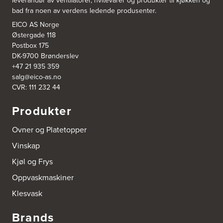
leverandør av ventilatorer, hvitevarer og produkter til kjøkken og
Nordahl Griegsgt 8
bad fra noen av verdens ledende produsenter.
8624 Mo I Rana
Tel.:
+47 751 53 000
EICO AS Norge
Østergade 118
Postbox 175
Blå Bolig AS
DK-9700 Brønderslev
Sentrumsvn. 4
+47 21 935 359
8920 Sømna
salg@eico-as.no
Tel.:
75-009700
http://www.interiormesteren.no
CVR: 111 232 44
Produkter
Bodø Interiør
Petter Engensvei 7
Ovner og Platetopper
Kjøkkenhuset Bodø A/S
8071 Bodø
Vinskap
Tel.:
75522430
https://www.bodointerior.no/
Kjøl og Frys
Oppvaskmaskiner
Bodø Kjøkkensenter AS
Sjøgata 34-36
Klesvask
Studio Sigdal Bodø
8006 Bodø
Brands
Tel.:
75-500250