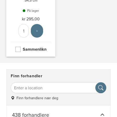
54,5 cm
På lager
kr 295,00
Antall
Velg enhet
Sammenlikn
Finn forhandler
Finn forhandlere nær deg
438 forhandlere