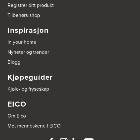
http://www.expert.no
Registrer ditt produkt
Tilbehørs-shop
Bravida Trondheim
Postboks 4230 Vika
Inspirasjon
Bravida Norge AS - Fakturamottak
8608 Mo I Rana
In your home
Tel.:
73960500
Nyheter og trender
Brusveen Snekkerverksted AS
Blogg
Bergabygdvegen 35
2940 Heggenes
Kjøpeguider
Tel.:
61-340006
Kjøle- og fryseskap
Bygger'n Onstad
Abels gate 50
EICO
1533 Moss
Tel.:
69-202050
Om Eico
Byggmakker Askim
Møt menneskene i EICO
Trøgstadveien 13
1807 Askim