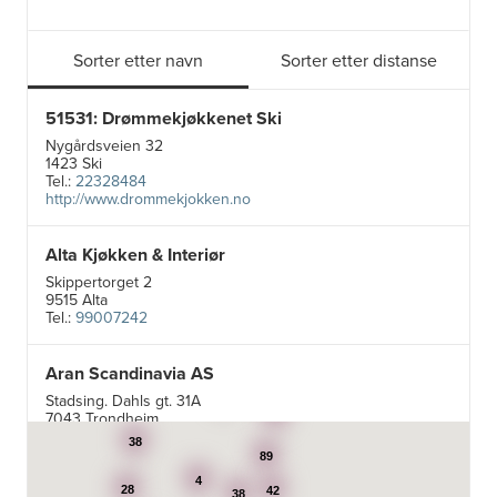
Sorter etter navn
Sorter etter distanse
51531: Drømmekjøkkenet Ski
Nygårdsveien 32
1423 Ski
Tel.:
22328484
http://www.drommekjokken.no
Alta Kjøkken & Interiør
Skippertorget 2
9515 Alta
Tel.:
99007242
Aran Scandinavia AS
4
Stadsing. Dahls gt. 31A
7043 Trondheim
18
Tel.:
92616060
38
89
4
Askøy Kjøkkensenter AS
28
42
38