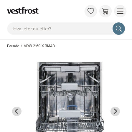
OM 
Søk
KAT
FAQ
Forside
VDW 2160 X BMAD
KON
BES