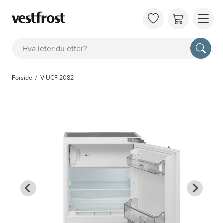
OM 
Søk
KAT
FAQ
Forside
VIUCF 2082
KON
BES