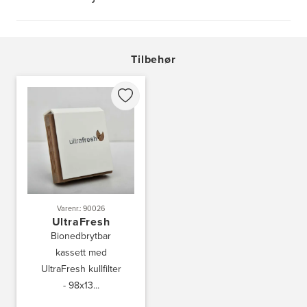
Tilbehør
Varenr.: 90026
UltraFresh
Bionedbrytbar
kassett med
UltraFresh kullfilter
- 98x13...