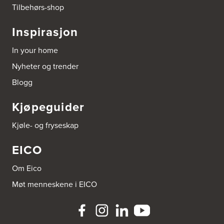
Tilbehørs-shop
Elon Nesttun
Inspirasjon
Østre Nesttunvegen 16
5221 Nesttun
Tel.:
+47 406 02 600
In your home
Nyheter og trender
Etne Elektrosenter AS
Blogg
Etnesjøen
Power Etne
5590 Etne
Kjøpeguider
Tel.:
53-756095
http://www.expert.no
Kjøle- og fryseskap
Fiskebeck Håndverk AS
EICO
Hans Væggersvei 18
9900 Kirkenes
Om Eico
Tel.:
90-162112
Møt menneskene i EICO
Grande Fabrikker AS
Skjelbostad
6315 Innfjorden
Tel.:
90794254