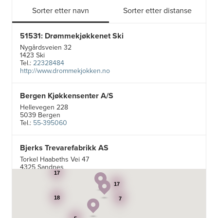
Sorter etter navn
Sorter etter distanse
51531: Drømmekjøkkenet Ski
Nygårdsveien 32
1423 Ski
Tel.:
22328484
http://www.drommekjokken.no
Bergen Kjøkkensenter A/S
Hellevegen 228
5039 Bergen
Tel.:
55-395060
Bjerks Trevarefabrikk AS
Torkel Haabeths Vei 47
4325 Sandnes
Tel.:
51609590
17
17
Borge butikk AS
18
7
Sundemoen Næringspark