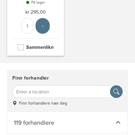
På lager
kr 295,00
Antall
Velg enhet
Sammenlikn
Finn forhandler
Finn forhandlere nær deg
119 forhandlere