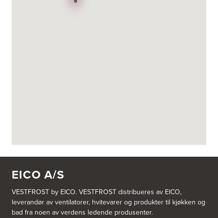
Power Hokksund
5
3300 Hokksund
Tel.:
32-700000
http://www.expert.no
Byporten Elektromarked
Terminalveien 5
Power Mo i Rana
8626 Mo i Rana
Tel.:
81548100
http://www.expert.no
Designa Fåvang
Ysterivegen 2
c/o TSM Drift A/S
2634 Fåvang
Tel.:
95400538
http://www.designa.no
EICO A/S
Designa Kjøkken Bergen AS
VESTFROST by EICO. VESTFROST distribueres av EICO,
Nordåsdalen 25
leverandør av ventilatorer, hvitevarer og produkter til kjøkken og
5235 Rådal
Tel.:
93451469
bad fra noen av verdens ledende produsenter.