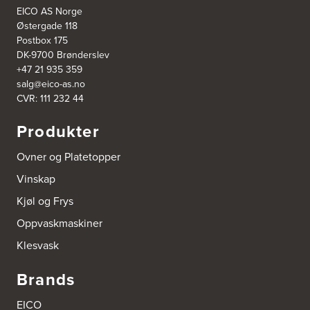
http://www.designa.no
EICO AS Norge
Østergade 118
Drømmekjøkkenet Bergen
Postbox 175
Møllendalsveien 1
DK-9700 Brønderslev
5009 Bergen
+47 21 935 359
Tel.:
55-208480
salg@eico-as.no
http://www.drommekjokken.no
CVR: 111 232 44
Drømmekjøkkenet Tiller
Produkter
Østre Rosten 2
7075 Tiller
Ovner og Platetopper
Tel.:
90 64 78 00
http://www.drommekjokken.no
Vinskap
Kjøl og Frys
Drømmekjøkkenet Trondh.
Oppvaskmaskiner
Industriveien 1
7080 Heimdal
Klesvask
Tel.:
+47 90569666
http://www.drommekjokken.no
Brands
Elektrohuset Hitra AS "Power Hitra"
EICO
Storhaugveien 8