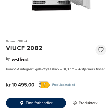
28024
Varenr.:
VIUCF 2082
by
Kompakt integrert kjøle-/fryseskap – 81,8 cm – 4-stjerners fryser
kr 10 495,00
Produktdatablad
Finn forhandler
Produktark